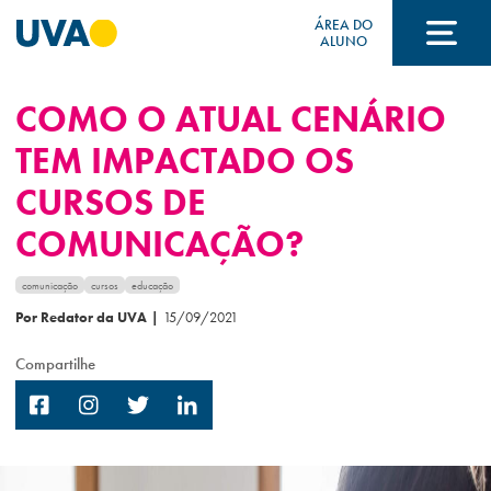
ÁREA DO
ALUNO
COMO O ATUAL CENÁRIO
A UVA
TEM IMPACTADO OS
CURSOS DE
CURSOS
COMUNICAÇÃO?
FORMAS DE INGRESSO
comunicação
cursos
educação
Por Redator da UVA
|
15/09/2021
Compartilhe
FINANCIAMENTO E BOLSAS
Acontece na UVA