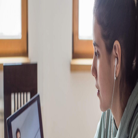
Campi/Unidades
Atendimento (21) 2574 8888
Conclua sua Matrícula
SOLICITE INFORMAÇÕES
INSCREVA-SE
LOGIN
ÁREA DO ALUNO