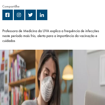
Campi/Unidades
Compartilhe
Atendimento (21) 2574 8888
Conclua sua Matrícula
Professora de Medicina da UVA explica a frequência de infecções
neste período mais frio, alerta para a importância da vacinação e
cuidados
SOLICITE INFORMAÇÕES
INSCREVA-SE
LOGIN
ÁREA DO ALUNO