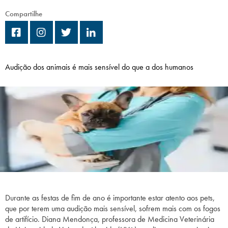
Campi/Unidades
Compartilhe
Atendimento (21) 2574 8888
Conclua sua Matrícula
Audição dos animais é mais sensível do que a dos humanos
SOLICITE INFORMAÇÕES
INSCREVA-SE
LOGIN
ÁREA DO ALUNO
Durante as festas de fim de ano é importante estar atento aos pets,
que por terem uma audição mais sensível, sofrem mais com os fogos
de artifício. Diana Mendonça, professora de Medicina Veterinária