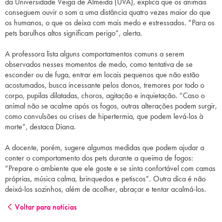
da Universidade Veiga de Almeida (UVA), explica que os animais
conseguem ouvir o som a uma distância quatro vezes maior do que
os humanos, o que os deixa com mais medo e estressados. “Para os
pets barulhos altos significam perigo”, alerta.
A professora lista alguns comportamentos comuns a serem
observados nesses momentos de medo, como tentativa de se
esconder ou de fuga, entrar em locais pequenos que não estão
acostumados, busca incessante pelos donos, tremores por todo o
corpo, pupilas dilatadas, choros, agitação e inquietação. “Caso o
animal não se acalme após os fogos, outras alterações podem surgir,
como convulsões ou crises de hipertermia, que podem levá-los à
morte”, destaca Diana.
A docente, porém, sugere algumas medidas que podem ajudar a
conter o comportamento dos pets durante a queima de fogos:
“Prepare o ambiente que ele goste e se sinta confortável com camas
próprias, música calma, brinquedos e petiscos”. Outra dica é não
deixá-los sozinhos, além de acolher, abraçar e tentar acalmá-los.
Voltar para notícias