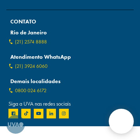
Campi/Unidades
CONTATO
Atendimento (21) 2574 8888
Rio de Janeiro
Conclua sua Matrícula
(21) 2574 8888
Atendimento WhatsApp
SOLICITE INFORMAÇÕES
INSCREVA-SE
(21) 3924 6060
LOGIN
ÁREA DO ALUNO
Demais localidades
0800 024 6172
Siga a UVA nas redes sociais